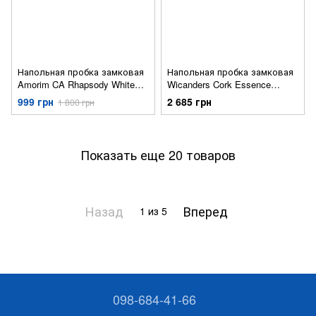
Напольная пробка замковая
Напольная пробка замковая
Amorim CA Rhapsody White
Wicanders Cork Essence
CORW-Z10
Fashionable Antique White
999 грн
2 685 грн
1 800 грн
C88K001
Показать еще 20 товаров
Назад
Вперед
1
из 5
098-684-41-66