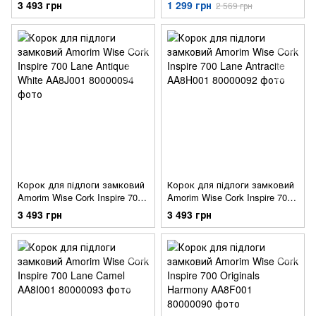
Identity Moonlight AA2N001
Identity Nightshade AA2L001
3 493 грн
1 299 грн
2 569 грн
Корок для підлоги замковий
Корок для підлоги замковий
Amorim Wise Cork Inspire 700
Amorim Wise Cork Inspire 700
Lane Antique White AA8J001
Lane Antracite AA8H001
3 493 грн
3 493 грн