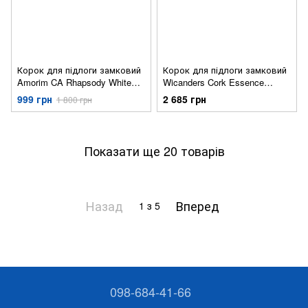
Корок для підлоги замковий
Корок для підлоги замковий
Amorim CA Rhapsody White
Wicanders Cork Essence
CORW-Z10
Fashionable Antique White
999 грн
2 685 грн
1 800 грн
C88K001
Показати ще 20 товарів
Назад
Вперед
1
з 5
098-684-41-66