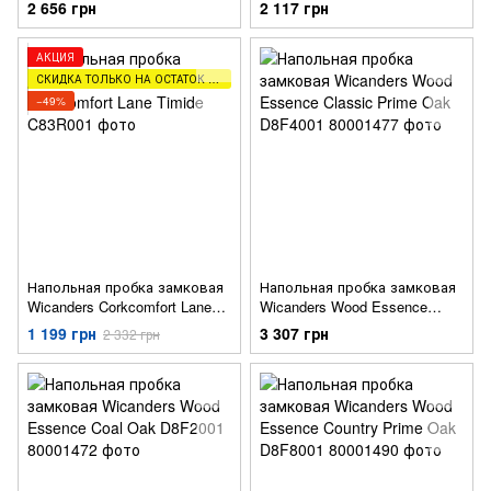
GB09002
GA01002
2 656 грн
2 117 грн
АКЦИЯ
СКИДКА ТОЛЬКО НА ОСТАТОК ТОВАРА (2,5,8М)
−49%
Напольная пробка замковая
Напольная пробка замковая
Wicanders Corkcomfort Lane
Wicanders Wood Essence
Timide
Classic Prime Oak D8F4001
1 199 грн
3 307 грн
2 332 грн