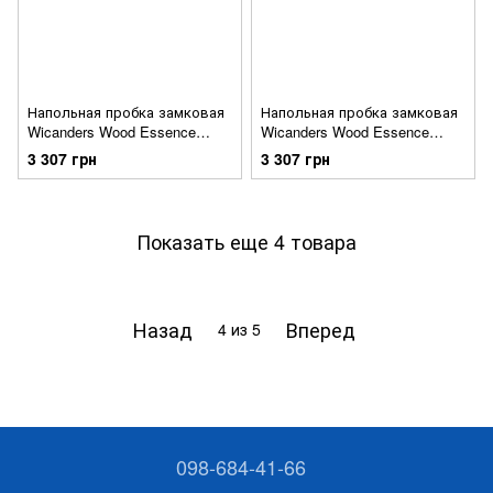
Напольная пробка замковая
Напольная пробка замковая
Wicanders Wood Essence
Wicanders Wood Essence
Rustic Forest Oak D8G0001
Washed Arcaine Oak D8G1001
3 307 грн
3 307 грн
Показать еще 4 товара
Назад
Вперед
4
из 5
098-684-41-66