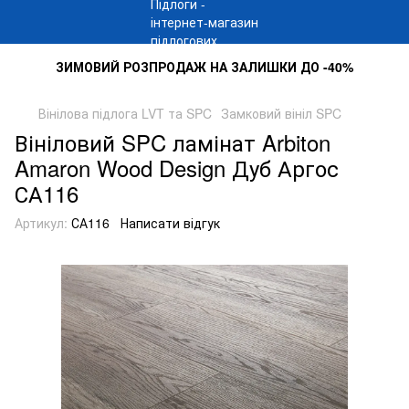
ЗИМОВИЙ РОЗПРОДАЖ НА ЗАЛИШКИ ДО -40%
Вінілова підлога LVT та SPC
Замковий вініл SPC
Вініловий SPC ламінат Arbiton
Amaron Wood Design Дуб Аргос
СА116
Артикул:
СА116
Написати відгук