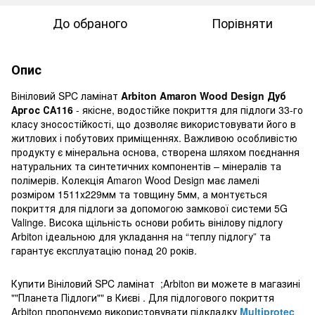
До обраного
Порівняти
Опис
Вініловий SPC ламінат
Arbiton Amaron Wood Design Дуб
Аргос СА116
- якісне, водостійке покриття для підлоги 33-го
класу зносостійкості, що дозволяє використовувати його в
житлових і побутових приміщеннях. Важливою особливістю
продукту є мінеральна основа, створена шляхом поєднання
натуральних та синтетичних компонентів – мінералів та
полімерів. Колекція Amaron Wood Design має ламелі
розміром 1511х229мм та товщину 5мм, а монтується
покриття для підлоги за допомогою замкової системи 5G
Valinge. Висока щільність основи робить вінілову підлогу
Arbiton ідеальною для укладання на “теплу підлогу” та
гарантує експлуатацію понад 20 років.
Купити Вініловий SPC ламінат ;Arbiton ви можете в магазині
""Планета Підлоги"" в Києві . Для підлогового покриття
Arbiton пропонуємо використовувати підкладку
Multiprotec