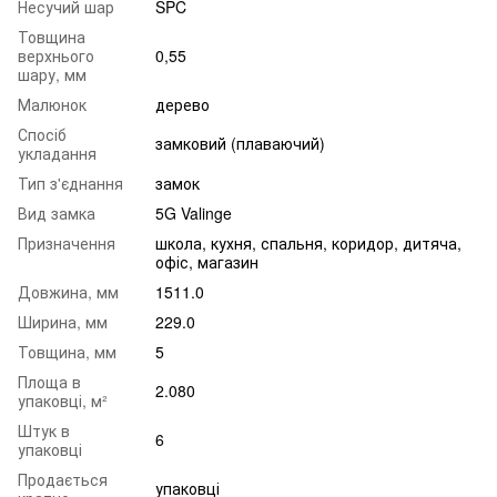
Несучий шар
SPC
Товщина
верхнього
0,55
шару, мм
Малюнок
дерево
Спосіб
замковий (плаваючий)
укладання
Тип з'єднання
замок
Вид замка
5G Valinge
Призначення
школа
,
кухня
,
спальня
,
коридор
,
дитяча
,
офіс
,
магазин
Довжина, мм
1511.0
Ширина, мм
229.0
Товщина, мм
5
Площа в
2.080
упаковці, м²
Штук в
6
упаковці
Продається
упаковці