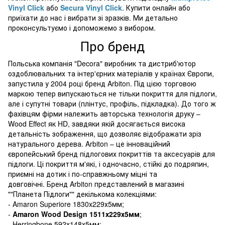
Vinyl Click
або
Secura Vinyl Click
. Купити онлайн або
приїхати до нас і вибрати зі зразків. Ми детально
проконсультуємо і допоможемо з вибором.
Про бренд
Польська компанія "Decora" виробник та дистриб'ютор
оздоблювальних та інтер'єрних матеріалів у країнах Європи,
запустила у 2004 році бренд Arbiton. Під цією торговою
маркою тепер випускаються не тільки покриття для підлоги,
але і супутні товари (плінтус, профіль, підкладка). До того ж
фахівцям фірми належить авторська технологія друку –
Wood Effect як HD, завдяки якій досягається висока
детальність зображення, що дозволяє відображати зріз
натурального дерева. Arbiton – це інноваційний
європейський бренд підлогових покриттів та аксесуарів для
підлоги. Ці покриття м'які, і одночасно, стійкі до подряпин,
приємні на дотик і по-справжньому міцні та
довговічні. Бренд Arbiton представлений в магазині
""Планета Підлоги"" декількома колекціями:
- Amaron Superiore 1830х229х5мм;
-
Amaron Wood Design 1511х229х5мм
;
- Herringbone 592х148х5мм;