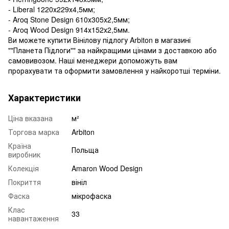
- Liberal 1220х229х4,5мм;
- Aroq Stone Design 610х305х2,5мм;
- Aroq Wood Design 914х152х2,5мм.
Ви можете купити Вінілову підлогу Arbiton в магазині
""Планета Підлоги"" за найкращими цінами з доставкою або
самовивозом. Наші менеджери допоможуть вам
прорахувати та оформити замовлення у найкоротші терміни.
Характеристики
Ціна вказана
м²
Торгова марка
Arbiton
Країна
Польща
виробник
Колекція
Amaron Wood Design
Покриття
вініл
Фаска
мікрофаска
Клас
33
навантаження