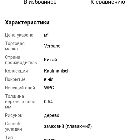
В избранное
К сравнению
Характеристики
Цена указана
м²
Торговая
Verband
марка
Страна
Китай
производитель
Коллекция
Kaufmanisch
Покрытие
вініл
Несущий слой
WPC
Толщина
верхнего слоя,
0.54
мм
Рисунок
дерево
Способ
замковий (плаваючий)
укладки
Тип
замок