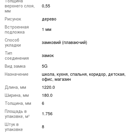
Толщина
верхнего слоя,
0,55
мм
Рисунок
дерево
Встроенная
1 мм
подложка
Способ
замковий (плаваючий)
укладки
Тип
замок
соединения
Вид замка
5G
Назначение
школа
,
кухня
,
спальня
,
коридор
,
детская
,
офис
,
магазин
Длина, мм
1220.0
Ширина, мм
180.0
Толщина, мм
6
Площадь в
1.756
упаковке, м²
Штук в
8
упаковке