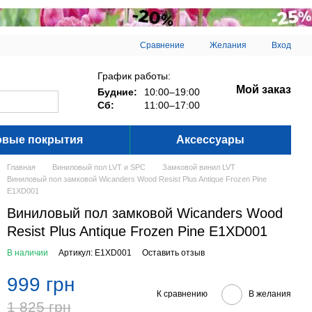
Сравнение
Желания
Вход
График работы:
Мой заказ
Будние:
10:00–19:00
Сб:
11:00–17:00
овые покрытия
Аксессуары
Главная
Виниловый пол LVT и SPC
Замковой винил LVT
Виниловый пол замковой Wicanders Wood Resist Plus Antique Frozen Pine
E1XD001
Виниловый пол замковой Wicanders Wood
Resist Plus Antique Frozen Pine E1XD001
В наличии
Артикул: E1XD001
Оставить отзыв
999 грн
К сравнению
В желания
1 825 грн