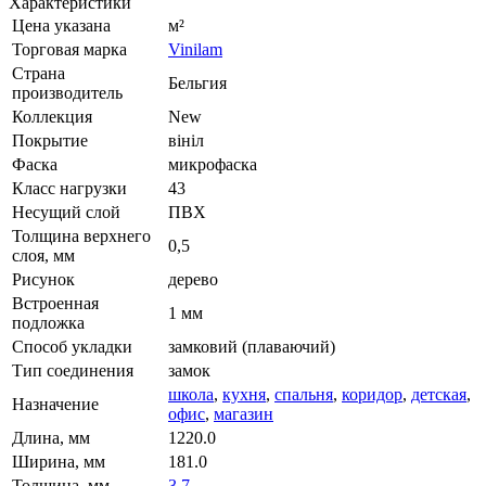
Характеристики
Цена указана
м²
Торговая марка
Vinilam
Страна
Бельгия
производитель
Коллекция
New
Покрытие
вініл
Фаска
микрофаска
Класс нагрузки
43
Несущий слой
ПВХ
Толщина верхнего
0,5
слоя, мм
Рисунок
дерево
Встроенная
1 мм
подложка
Способ укладки
замковий (плаваючий)
Тип соединения
замок
школа
,
кухня
,
спальня
,
коридор
,
детская
,
Назначение
офис
,
магазин
Длина, мм
1220.0
Ширина, мм
181.0
Толщина, мм
3,7