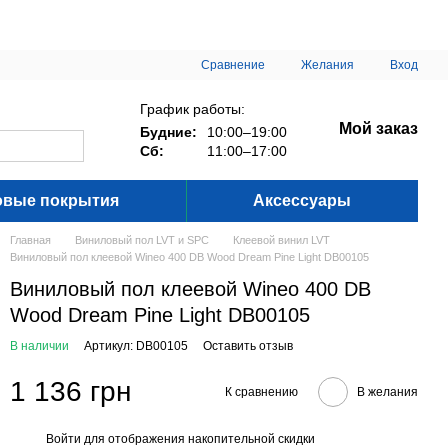
Сравнение
Желания
Вход
График работы:
Мой заказ
Будние:
10:00–19:00
Сб:
11:00–17:00
овые покрытия
Аксессуары
Главная
Виниловый пол LVT и SPC
Клеевой винил LVT
Виниловый пол клеевой Wineo 400 DB Wood Dream Pine Light DB00105
Виниловый пол клеевой Wineo 400 DB
Wood Dream Pine Light DB00105
В наличии
Артикул: DB00105
Оставить отзыв
1 136 грн
К сравнению
В желания
Войти
для отображения накопительной скидки
%