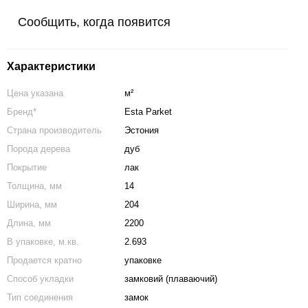
Сообщить, когда появится
Характеристики
Цена указана
м²
Бренд*
Esta Parket
Страна производитель
Эстония
Порода дерева
дуб
Покрытие
лак
Толщина, мм
14
Ширина, мм
204
Длина, мм
2200
В упаковке, м.кв.
2.693
Продается кратно
упаковке
Способ укладки
замковий (плаваючий)
Тип соединения
замок