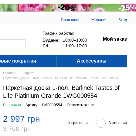
Сравнение
Желания
Вход
График работы:
Мой заказ
Будние:
10:00–19:00
Сб:
11:00–17:00
овые покрытия
Аксессуары
Главная
Паркет
Паркетная доска 1-пол. Barlinek Tastes of Life Platinium Grande 1WG000554
Паркетная доска 1-пол. Barlinek Tastes of
Life Platinium Grande 1WG000554
В наличии
Артикул: 1WG000554
Оставить отзыв
2 997 грн
К сравнению
В желания
3 700 грн