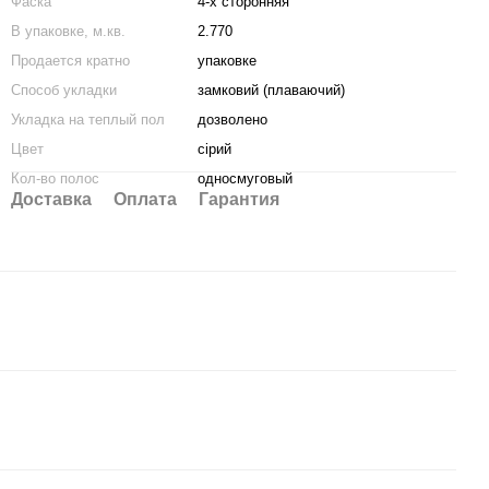
Фаска
4-х сторонняя
В упаковке, м.кв.
2.770
Продается кратно
упаковке
Способ укладки
замковий (плаваючий)
Укладка на теплый пол
дозволено
Цвет
сірий
Кол-во полос
односмуговый
Доставка
Оплата
Гарантия