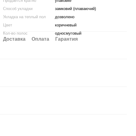
Продается кратно
упаковке
Способ укладки
замковий (плаваючий)
Укладка на теплый пол
дозволено
Цвет
коричневый
Кол-во полос
односмуговый
Доставка
Оплата
Гарантия