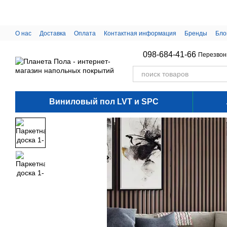
Перейти к основному контенту
О нас
Доставка
Оплата
Контактная информация
Бренды
Бло
098-684-41-66
Перезвон
Виниловый пол LVT и SPC