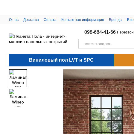
Перейти к основному контенту
О нас
Доставка
Оплата
Контактная информация
Бренды
Бло
098-684-41-66
Перезвон
Виниловый пол LVT и SPC