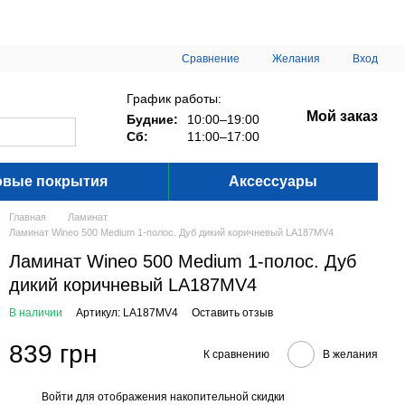
Сравнение
Желания
Вход
График работы:
Мой заказ
Будние:
10:00–19:00
Сб:
11:00–17:00
овые покрытия
Аксессуары
Главная
Ламинат
Ламинат Wineo 500 Medium 1-полос. Дуб дикий коричневый LA187MV4
Ламинат Wineo 500 Medium 1-полос. Дуб
дикий коричневый LA187MV4
В наличии
Артикул: LA187MV4
Оставить отзыв
839 грн
К сравнению
В желания
Войти
для отображения накопительной скидки
%