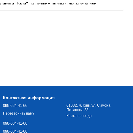
Планета Пола"
по лучшим ценам с доставкой или
ть и оформить заказ в кратчайшие сроки.
Контактная информация
098-684-41-66
01032, м. Київ, ул. Симона
Петлюры, 28
Перезвонить вам?
Карта проезда
098-684-41-66
098-684-41-66