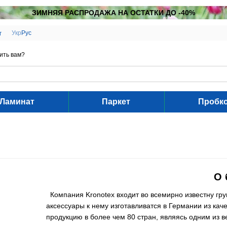
ЗИМНЯЯ РАСПРОДАЖА НА ОСТАТКИ ДО -40%
Укр
Рус
г
ить вам?
Ламинат
Паркет
Пробк
О 
Компания Kronotex входит во всемирно известну г
аксессуары к нему изготавливатся в Германии из ка
продукцию в более чем 80 стран, являясь одним из 