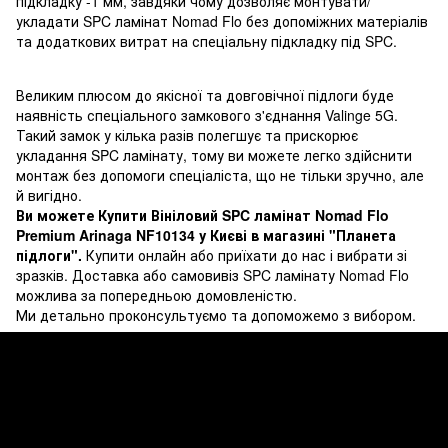
підкладку -1 мм, завдяки чому дозволяє монтувати/
укладати SPC ламінат Nomad Flo без допоміжних матеріалів
та додаткових витрат на спеціальну підкладку під SPC.
Великим плюсом до якісної та довговічної підлоги буде
наявність спеціального замкового з'єднання Valinge 5G.
Такий замок у кілька разів полегшує та прискорює
укладання SPC ламінату, тому ви можете легко здійснити
монтаж без допомоги спеціаліста, що не тільки зручно, але
й вигідно.
Ви можете Купити Вініловий SPC ламінат Nomad Flo
Premium Arinaga NF10134 у Києві в магазині "Планета
підлоги".
Купити онлайн або приїхати до нас і вибрати зі
зразків. Доставка або самовивіз SPC ламінату Nomad Flo
можлива за попередньою домовленістю.
Ми детально проконсультуємо та допоможемо з вибором.