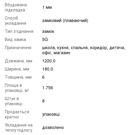
Вбудована
1 мм
підкладка
Спосіб
замковий (плаваючий)
укладання
Тип з'єднання
замок
Вид замка
5G
Призначення
школа
,
кухня
,
спальня
,
коридор
,
дитяча
,
офіс
,
магазин
Довжина, мм
1220.0
Ширина, мм
180.0
Товщина, мм
6
Площа в
1.756
упаковці, м²
Штук в
8
упаковці
Продається
упаковці
кратно
Укладання на
дозволено
теплу підлогу