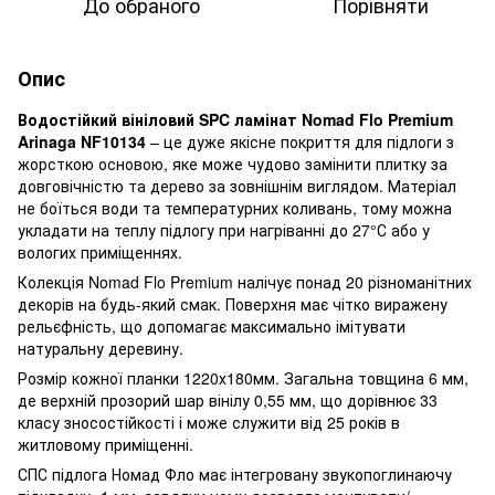
До обраного
Порівняти
Опис
Водостійкий вініловий SPC ламінат Nomad Flo Premium
Arinaga NF10134
– це дуже якісне покриття для підлоги з
жорсткою основою, яке може чудово замінити плитку за
довговічністю та дерево за зовнішнім виглядом. Матеріал
не боїться води та температурн
их коливань, тому можна
укладати на теплу підлогу при нагріванні до 27°С або у
вологих приміщеннях.
Колекція Nomad Flo Premium налічує понад 20 різноманітних
декорів на будь-який смак. Поверхня має чітко виражену
рельєфність, що допомагає максимально імітувати
натуральну деревину.
Розмір кожної планки 1220х180мм. Загальна товщина 6 мм,
де верхній прозорий шар вінілу 0,55 мм, що дорівнює 33
класу зносостійкості і може служити від 25 років в
житловому приміщенні.
СПС підлога Номад Фло має інтегровану звукопоглинаючу