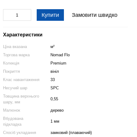
Купити
Замовити швидко
Характеристики
Ціна вказана
м²
Торгова марка
Nomad Flo
Колекція
Premium
Покриття
вініл
Клас навантаження
33
Несучий шар
SPC
Товщина верхнього
0,55
шару, мм
Малюнок
дерево
Вбудована
1 мм
підкладка
Спосіб укладання
замковий (плаваючий)