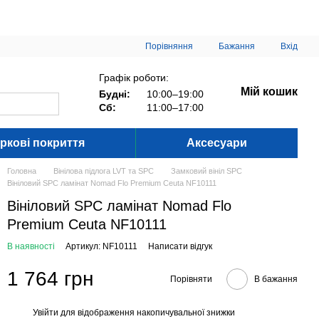
Порівняння
Бажання
Вхід
Графік роботи:
Мій кошик
Будні:
10:00–19:00
Сб:
11:00–17:00
ркові покриття
Аксесуари
Головна
Вінілова підлога LVT та SPC
Замковий вініл SPC
Вініловий SPC ламінат Nomad Flo Premium Ceuta NF10111
Вініловий SPC ламінат Nomad Flo
Premium Ceuta NF10111
В наявності
Артикул: NF10111
Написати відгук
1 764 грн
Порівняти
В бажання
Увійти
для відображення накопичувальної знижки
%