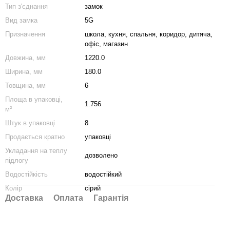
Тип з'єднання
замок
Вид замка
5G
Призначення
школа
,
кухня
,
спальня
,
коридор
,
дитяча
,
офіс
,
магазин
Довжина, мм
1220.0
Ширина, мм
180.0
Товщина, мм
6
Площа в упаковці,
1.756
м²
Штук в упаковці
8
Продається кратно
упаковці
Укладання на теплу
дозволено
підлогу
Водостійкість
водостійкий
Колір
сірий
Доставка
Оплата
Гарантія