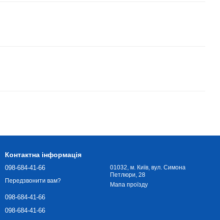
Контактна інформація
098-684-41-66
01032, м. Київ, вул. Симона
Петлюри, 28
Передзвонити вам?
Мапа проїзду
098-684-41-66
098-684-41-66