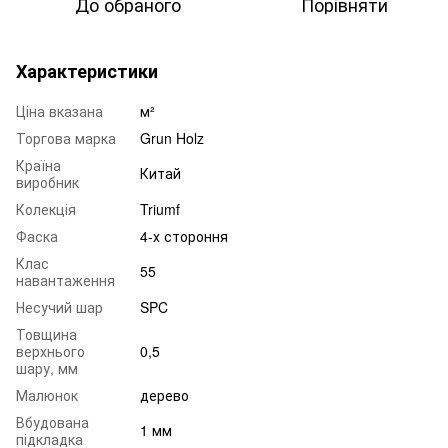
До обраного
Порівняти
Характеристики
Ціна вказана
м²
Торгова марка
Grun Holz
Країна
Китай
виробник
Колекція
Triumf
Фаска
4-х стороння
Клас
55
навантаження
Несучий шар
SPC
Товщина
верхнього
0,5
шару, мм
Малюнок
дерево
Вбудована
1 мм
підкладка