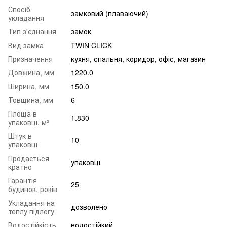
Спосіб
замковий (плаваючий)
укладання
Тип з'єднання
замок
Вид замка
TWIN CLICK
Призначення
кухня
,
спальня
,
коридор
,
офіс
,
магазин
Довжина, мм
1220.0
Ширина, мм
150.0
Товщина, мм
6
Площа в
1.830
упаковці, м²
Штук в
10
упаковці
Продається
упаковці
кратно
Гарантія
25
будинок, років
Укладання на
дозволено
теплу підлогу
Водостійкість
водостійкий