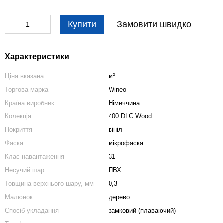
Купити
Замовити швидко
Характеристики
Ціна вказана
м²
Торгова марка
Wineo
Країна виробник
Німеччина
Колекція
400 DLC Wood
Покриття
вініл
Фаска
мікрофаска
Клас навантаження
31
Несучий шар
ПВХ
Товщина верхнього шару, мм
0,3
Малюнок
дерево
Спосіб укладання
замковий (плаваючий)