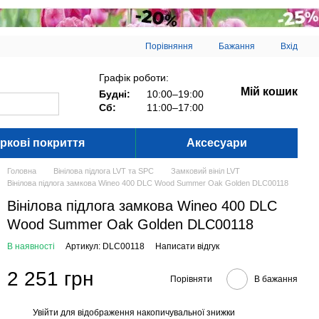
Порівняння
Бажання
Вхід
Графік роботи:
Мій кошик
Будні:
10:00–19:00
Сб:
11:00–17:00
ркові покриття
Аксесуари
Головна
Вінілова підлога LVT та SPC
Замковий вініл LVT
Вінілова підлога замкова Wineo 400 DLC Wood Summer Oak Golden DLC00118
Вінілова підлога замкова Wineo 400 DLC
Wood Summer Oak Golden DLC00118
В наявності
Артикул: DLC00118
Написати відгук
2 251 грн
Порівняти
В бажання
Увійти
для відображення накопичувальної знижки
%