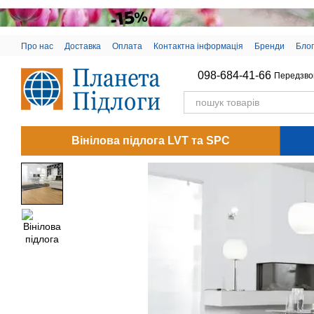
Перейти до основного контенту
Про нас
Доставка
Оплата
Контактна інформація
Бренди
Блог
098-684-41-66
Передзво
Вінілова підлога LVT та SPC