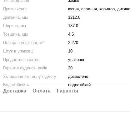
Тип з'єднання
замок
Призначення
кухня
,
спальня
,
коридор
,
дитяча
Довжина, мм
1212.0
Ширина, мм
187.0
Товщина, мм
4.5
Площа в упаковці, м²
2.270
Штук в упаковці
10
Продається кратно
упаковці
Гарантія будинок, років
20
Укладання на теплу підлогу
дозволено
Водостійкість
водостійкий
Доставка
Оплата
Гарантія