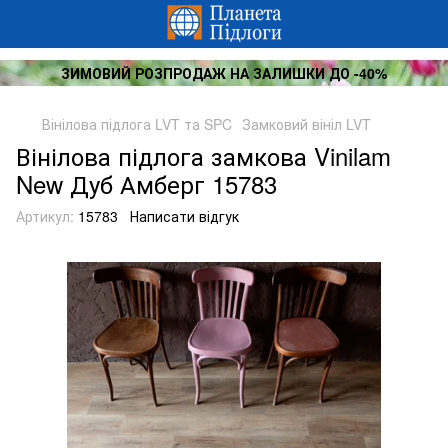
ЗИМОВИЙ РОЗПРОДАЖ НА ЗАЛИШКИ ДО -40%
Вінілова підлога LVT та SPC
Замковий вініл LVT
Вінілова підлога замкова Vinilam
New Дуб Амберг 15783
Артикул:
15783
Написати відгук