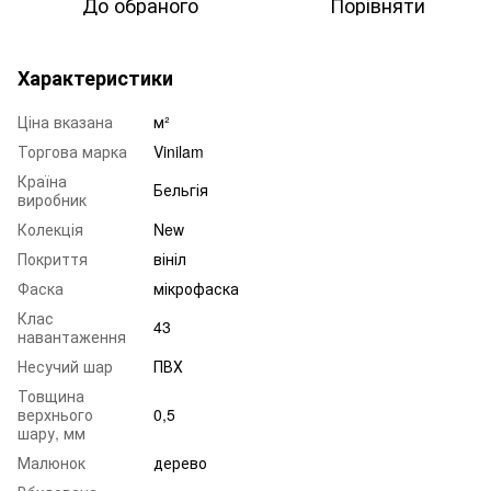
До обраного
Порівняти
Характеристики
Ціна вказана
м²
Торгова марка
Vinilam
Країна
Бельгія
виробник
Колекція
New
Покриття
вініл
Фаска
мікрофаска
Клас
43
навантаження
Несучий шар
ПВХ
Товщина
верхнього
0,5
шару, мм
Малюнок
дерево