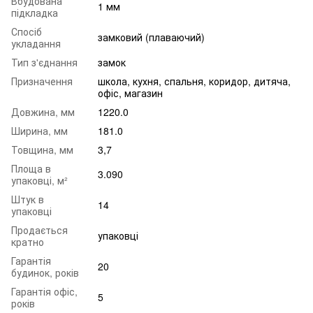
Вбудована
1 мм
підкладка
Спосіб
замковий (плаваючий)
укладання
Тип з'єднання
замок
Призначення
школа
,
кухня
,
спальня
,
коридор
,
дитяча
,
офіс
,
магазин
Довжина, мм
1220.0
Ширина, мм
181.0
Товщина, мм
3,7
Площа в
3.090
упаковці, м²
Штук в
14
упаковці
Продається
упаковці
кратно
Гарантія
20
будинок, років
Гарантія офіс,
5
років