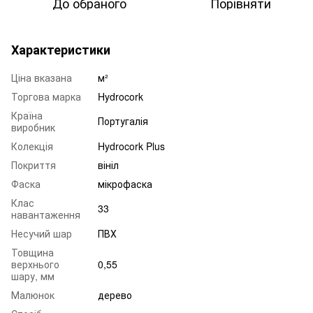
До обраного
Порівняти
Характеристики
Ціна вказана
м²
Торгова марка
Hydrocork
Країна
Португалія
виробник
Колекція
Hydrocork Plus
Покриття
вініл
Фаска
мікрофаска
Клас
33
навантаження
Несучий шар
ПВХ
Товщина
верхнього
0,55
шару, мм
Малюнок
дерево