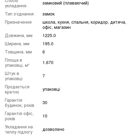
Спосіб
замковий (плаваючий)
укладання
Тип з'єднання
замок
Призначення
школа
,
кухня
,
спальня
,
коридор
,
дитяча
,
офіс
,
магазин
Довжина, мм
1225.0
Ширина, мм
195.0
Товщина, мм
6
Площа в
1.670
упаковці, м²
Штук в
7
упаковці
Продається
упаковці
кратно
Гарантія
30
будинок, років
Гарантія офіс,
10
років
Укладання на
дозволено
теплу підлогу