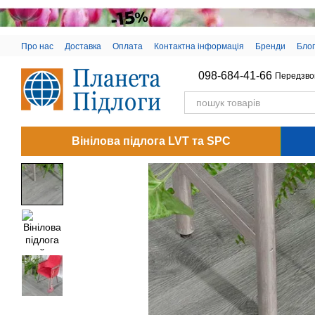
Перейти до основного контенту
Про нас
Доставка
Оплата
Контактна інформація
Бренди
Блог
098-684-41-66
Передзво
Вінілова підлога LVT та SPC