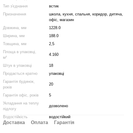
Тип з'єднання
встик
Призначення
школа
,
кухня
,
спальня
,
коридор
,
дитяча
,
офіс
,
магазин
Довжина, мм
1228.0
Ширина, мм
188.0
Товщина, мм
2,5
Площа в упаковці,
4.160
м²
Штук в упаковці
18
Продається кратно
упаковці
Гарантія будинок,
20
років
Гарантія офіс, років
5
Укладання на теплу
дозволено
підлогу
Водостійкість
водостійкий
Доставка
Оплата
Гарантія