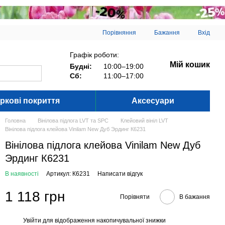
Порівняння
Бажання
Вхід
Графік роботи:
Мій кошик
Будні:
10:00–19:00
Сб:
11:00–17:00
ркові покриття
Аксесуари
Головна
Вінілова підлога LVT та SPC
Клейовий вініл LVT
Вінілова підлога клейова Vinilam New Дуб Эрдинг К6231
Вінілова підлога клейова Vinilam New Дуб
Эрдинг К6231
В наявності
Артикул: К6231
Написати відгук
1 118 грн
Порівняти
В бажання
Увійти
для відображення накопичувальної знижки
%