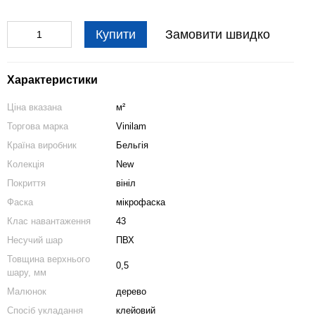
Купити
Замовити швидко
Характеристики
Ціна вказана
м²
Торгова марка
Vinilam
Країна виробник
Бельгія
Колекція
New
Покриття
вініл
Фаска
мікрофаска
Клас навантаження
43
Несучий шар
ПВХ
Товщина верхнього
0,5
шару, мм
Малюнок
дерево
Спосіб укладання
клейовий