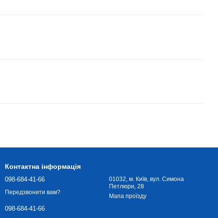
Контактна інформація
098-684-41-66
01032, м. Київ, вул. Симона
Петлюри, 28
Передзвонити вам?
Мапа проїзду
098-684-41-66