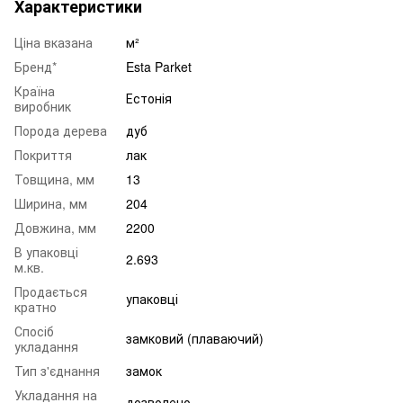
Характеристики
Ціна вказана
м²
Бренд*
Esta Parket
Країна
Естонія
виробник
Порода дерева
дуб
Покриття
лак
Товщина, мм
13
Ширина, мм
204
Довжина, мм
2200
В упаковці
2.693
м.кв.
Продається
упаковці
кратно
Спосіб
замковий (плаваючий)
укладання
Тип з'єднання
замок
Укладання на
дозволено