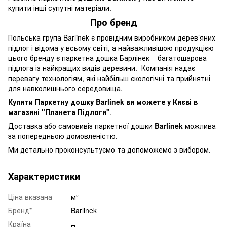
купити інші супутні матеріали.
Про бренд
Польська група Barlinek є провідним виробником дерев’яних
підлог і відома у всьому світі, а найважливішою продукцією
цього бренду є паркетна дошка Барлінек – багатошарова
підлога із найкращих видів деревини. Компанія надає
перевагу технологіям, які найбільш єкологічні та прийнятні
для навколишнього середовища.
Купити Паркетну дошку Barlinek ви можете у Києві в
магазині "Планета Підлоги"
.
Доставка або самовивіз паркетної дошки
Barlinek
можлива
за попередньою домовленістю.
Ми детально проконсультуємо та допоможемо з вибором.
Характеристики
Ціна вказана
м²
Бренд*
Barlinek
Країна