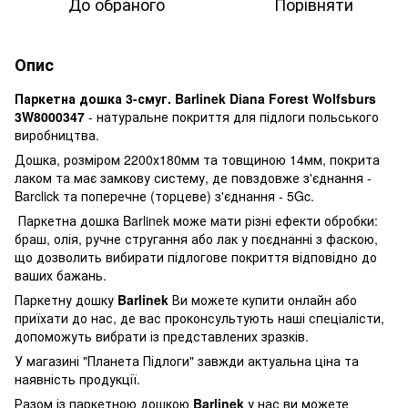
До обраного
Порівняти
Опис
Паркетна дошка 3-смуг. Barlinek Diana Forest Wolfsburs
3W8000347
- натуральне покриття для підлоги польського
виробництва.
Дошка, розміром 2200х180мм та товщиною 14мм, покрита
лаком та має замкову систему, де повздовже з'єднання -
Barclick та поперечне (торцеве) з'єднання - 5Gc.
Паркетна дошка Barlinek може мати різні ефекти обробки:
браш, олія, ручне стругання або лак у поєднанні з фаскою,
що дозволить вибирати підлогове покриття відповідно до
ваших бажань.
Паркетну дошку
Barlinek
Ви можете купити онлайн або
приїхати до нас, де вас проконсультують наші спеціалісти,
допоможуть вибрати із представлених зразків.
У магазині "Планета Підлоги" завжди актуальна ціна та
наявність продукції.
Разом із паркетною дошкою
Barlinek
у нас ви можете