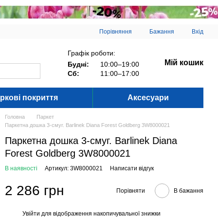
Порівняння
Бажання
Вхід
Графік роботи:
Мій кошик
Будні:
10:00–19:00
Сб:
11:00–17:00
ркові покриття
Аксесуари
Головна
Паркет
Паркетна дошка 3-смуг. Barlinek Diana Forest Goldberg 3W8000021
Паркетна дошка 3-смуг. Barlinek Diana
Forest Goldberg 3W8000021
В наявності
Артикул: 3W8000021
Написати відгук
2 286 грн
Порівняти
В бажання
Увійти
для відображення накопичувальної знижки
%