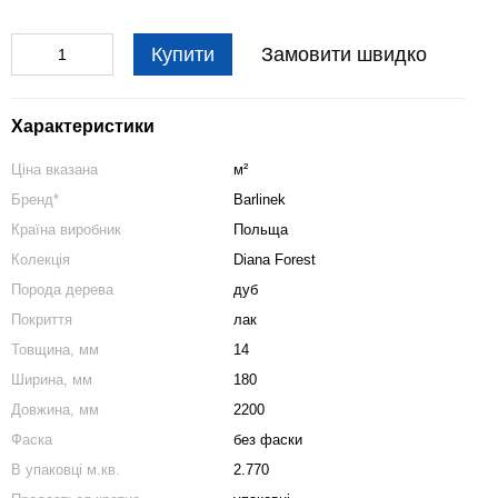
Купити
Замовити швидко
Характеристики
Ціна вказана
м²
Бренд*
Barlinek
Країна виробник
Польща
Колекція
Diana Forest
Порода дерева
дуб
Покриття
лак
Товщина, мм
14
Ширина, мм
180
Довжина, мм
2200
Фаска
без фаски
В упаковці м.кв.
2.770