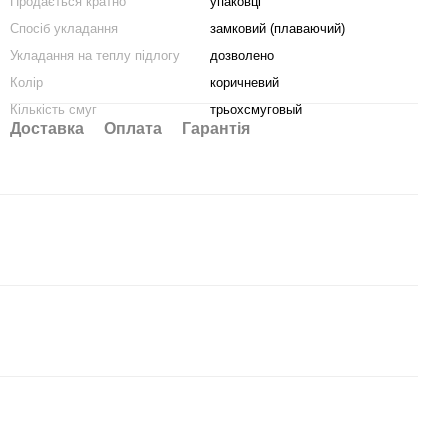
Продається кратно
упаковці
Спосіб укладання
замковий (плаваючий)
Укладання на теплу підлогу
дозволено
Колір
коричневий
Кількість смуг
трьохсмуговый
Доставка
Оплата
Гарантія