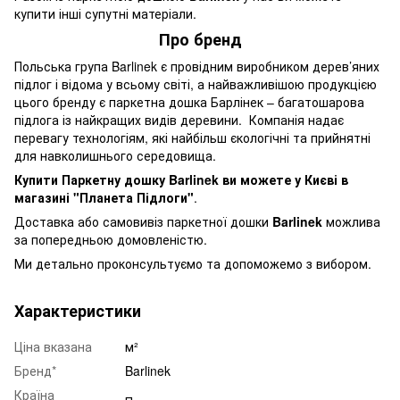
купити інші супутні матеріали.
Про бренд
Польська група Barlinek є провідним виробником дерев’яних
підлог і відома у всьому світі, а найважливішою продукцією
цього бренду є паркетна дошка Барлінек – багатошарова
підлога із найкращих видів деревини. Компанія надає
перевагу технологіям, які найбільш єкологічні та прийнятні
для навколишнього середовища.
Купити Паркетну дошку Barlinek ви можете у Києві в
магазині "Планета Підлоги"
.
Доставка або самовивіз паркетної дошки
Barlinek
можлива
за попередньою домовленістю.
Ми детально проконсультуємо та допоможемо з вибором.
Характеристики
Ціна вказана
м²
Бренд*
Barlinek
Країна