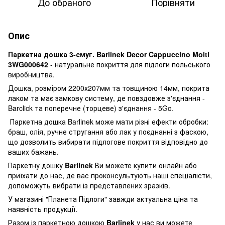
До обраного
Порівняти
Опис
Паркетна дошка 3-смуг. Barlinek Decor Cappuccino Molti
3WG000642
- натуральне покриття для підлоги польського
виробництва.
Дошка, розміром 2200х207мм та товщиною 14мм, покрита
лаком та має замкову систему, де повздовже з'єднання -
Barclick та поперечне (торцеве) з'єднання - 5Gc.
Паркетна дошка Barlinek може мати різні ефекти обробки:
браш, олія, ручне стругання або лак у поєднанні з фаскою,
що дозволить вибирати підлогове покриття відповідно до
ваших бажань.
Паркетну дошку
Barlinek
Ви можете купити онлайн або
приїхати до нас, де вас проконсультують наші спеціалісти,
допоможуть вибрати із представлених зразків.
У магазині "Планета Підлоги" завжди актуальна ціна та
наявність продукції.
Разом із паркетною дошкою
Barlinek
у нас ви можете