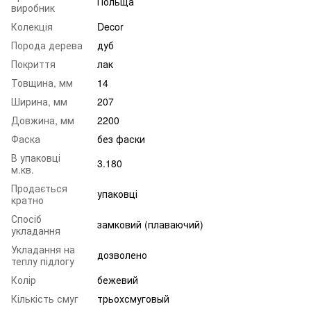
Польща
виробник
Колекція
Decor
Порода дерева
дуб
Покриття
лак
Товщина, мм
14
Ширина, мм
207
Довжина, мм
2200
Фаска
без фаски
В упаковці
3.180
м.кв.
Продається
упаковці
кратно
Спосіб
замковий (плаваючий)
укладання
Укладання на
дозволено
теплу підлогу
Колір
бежевий
Кількість смуг
трьохсмуговый