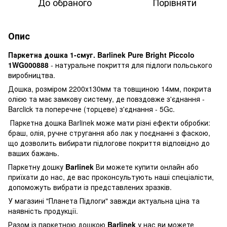
До обраного
Порівняти
Опис
Паркетна дошка 1-смуг. Barlinek Pure Bright Piccolo
1WG000888
- натуральне покриття для підлоги польського
виробництва.
Дошка, розміром 2200х130мм та товщиною 14мм, покрита
олією та має замкову систему, де повздовже з'єднання -
Barclick та поперечне (торцеве) з'єднання - 5Gc.
Паркетна дошка Barlinek може мати різні ефекти обробки:
браш, олія, ручне стругання або лак у поєднанні з фаскою,
що дозволить вибирати підлогове покриття відповідно до
ваших бажань.
Паркетну дошку
Barlinek
Ви можете купити онлайн або
приїхати до нас, де вас проконсультують наші спеціалісти,
допоможуть вибрати із представлених зразків.
У магазині "Планета Підлоги" завжди актуальна ціна та
наявність продукції.
Разом із паркетною дошкою
Barlinek
у нас ви можете