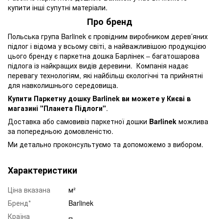
купити інші супутні матеріали.
Про бренд
Польська група Barlinek є провідним виробником дерев’яних
підлог і відома у всьому світі, а найважливішою продукцією
цього бренду є паркетна дошка Барлінек – багатошарова
підлога із найкращих видів деревини. Компанія надає
перевагу технологіям, які найбільш єкологічні та прийнятні
для навколишнього середовища.
Купити Паркетну дошку Barlinek ви можете у Києві в
магазині "Планета Підлоги"
.
Доставка або самовивіз паркетної дошки
Barlinek
можлива
за попередньою домовленістю.
Ми детально проконсультуємо та допоможемо з вибором.
Характеристики
Ціна вказана
м²
Бренд*
Barlinek
Країна