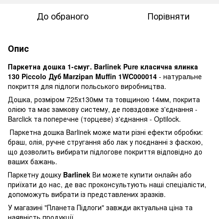
До обраного
Порівняти
Опис
Паркетна дошка 1-смуг. Barlinek Pure класична ялинка
130 Piccolo Дуб Marzipan Muffin 1WC000014
- натуральне
покриття для підлоги польського виробництва.
Дошка, розміром 725х130мм та товщиною 14мм, покрита
олією та має замкову систему, де повздовже з'єднання -
Barclick та поперечне (торцеве) з'єднання - Optilock.
Паркетна дошка Barlinek може мати різні ефекти обробки:
браш, олія, ручне стругання або лак у поєднанні з фаскою,
що дозволить вибирати підлогове покриття відповідно до
ваших бажань.
Паркетну дошку
Barlinek
Ви можете купити онлайн або
приїхати до нас, де вас проконсультують наші спеціалісти,
допоможуть вибрати із представлених зразків.
У магазині "Планета Підлоги" завжди актуальна ціна та
наявність продукції.