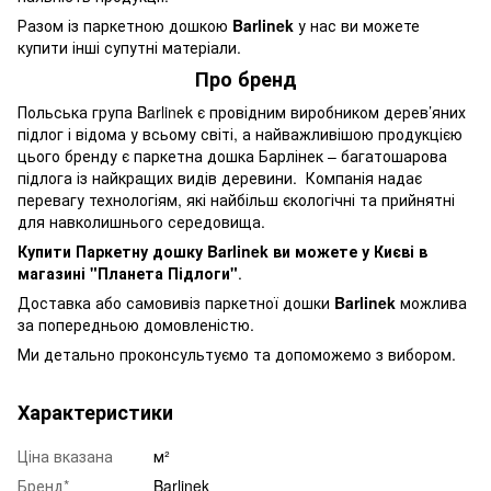
Разом із паркетною дошкою
Barlinek
у нас ви можете
купити інші супутні матеріали.
Про бренд
Польська група Barlinek є провідним виробником дерев’яних
підлог і відома у всьому світі, а найважливішою продукцією
цього бренду є паркетна дошка Барлінек – багатошарова
підлога із найкращих видів деревини. Компанія надає
перевагу технологіям, які найбільш єкологічні та прийнятні
для навколишнього середовища.
Купити Паркетну дошку Barlinek ви можете у Києві в
магазині "Планета Підлоги"
.
Доставка або самовивіз паркетної дошки
Barlinek
можлива
за попередньою домовленістю.
Ми детально проконсультуємо та допоможемо з вибором.
Характеристики
Ціна вказана
м²
Бренд*
Barlinek