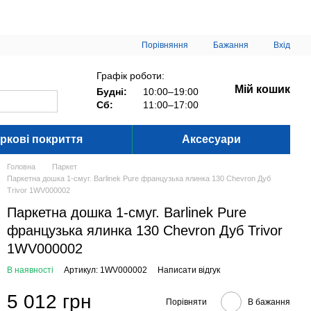
Порівняння
Бажання
Вхід
Графік роботи:
Мій кошик
Будні:
10:00–19:00
Сб:
11:00–17:00
ркові покриття
Аксесуари
Головна
Паркет
Паркетна дошка 1-смуг. Barlinek Pure французька ялинка 130 Chevron Дуб
Trivor 1WV000002
Паркетна дошка 1-смуг. Barlinek Pure
французька ялинка 130 Chevron Дуб Trivor
1WV000002
В наявності
Артикул: 1WV000002
Написати відгук
5 012 грн
Порівняти
В бажання