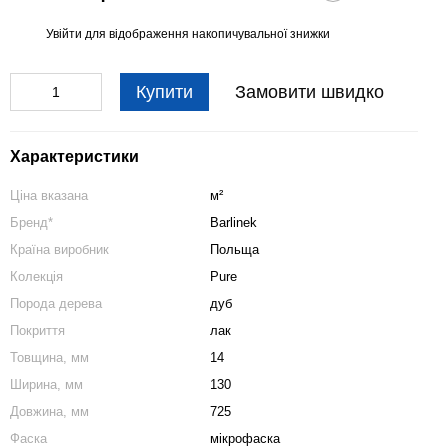
Увійти
для відображення накопичувальної знижки
%
Купити
Замовити швидко
Характеристики
Ціна вказана
м²
Бренд*
Barlinek
Країна виробник
Польща
Колекція
Pure
Порода дерева
дуб
Покриття
лак
Товщина, мм
14
Ширина, мм
130
Довжина, мм
725
Фаска
мікрофаска