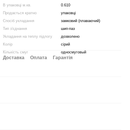
В упаковці м.кв.
0.610
Продається кратно
упаковці
Спосіб укладання
замковий (плаваючий)
Тип з'єднання
шип-паз
Укладання на теплу підлогу
дозволено
Колір
сірий
Кількість смуг
односмуговый
Доставка
Оплата
Гарантія