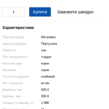
Купити
Замовити швидко
Характеристики
Торгова марка
Wicanders
Країна виробник
Португалія
Покриття
лак
Тип поверхности
гладка
Несучий шар
корок
Малюнок
корок
Спосіб укладання
клейовий
Тип з'єднання
встик
Довжина, мм
600.0
Ширина, мм
300.0
Площа в упаковці, м²
1.980