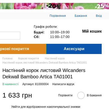
Порівняння
Бажання
Вхід
Графік роботи:
Мій кошик
Будні:
10:00–19:00
Сб:
11:00–17:00
ркові покриття
Аксесуари
Головна
Коркові покриття
Настінний корок
Настінний корок листовий Wicanders Dekwall Bamboo Artica TA01001
Настінний корок листовий Wicanders
Dekwall Bamboo Artica TA01001
В наявності
Артикул: 81000004
Написати відгук
1 633 грн
Порівняти
В бажання
Увійти
для відображення накопичувальної знижки
%