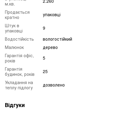
2.260
м.кв.
Продається
упаковці
кратно
Штук в
9
упаковці
Водостійкість
вологостійкий
Малюнок
дерево
Гарантія офіс,
5
років
Гарантія
25
будинок, років
Укладання на
дозволено
теплу підлогу
Відгуки