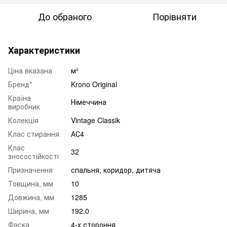
До обраного
Порівняти
Характеристики
Ціна вказана
м²
Бренд*
Krono Original
Країна
Німеччина
виробник
Колекція
Vintage Classik
Клас стирання
АС4
Клас
32
зносостійкості
Призначення
спальня
,
коридор
,
дитяча
Товщина, мм
10
Довжина, мм
1285
Ширина, мм
192.0
Фаска
4-х стороння