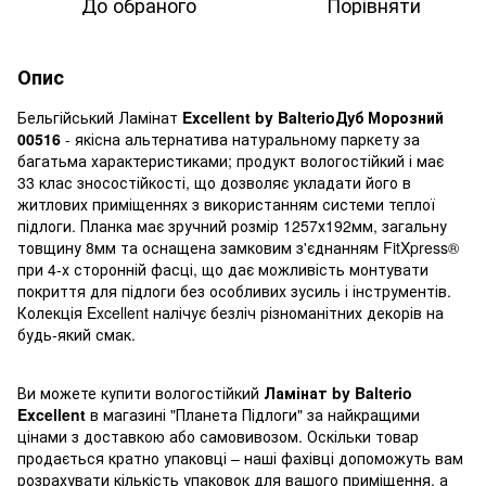
До обраного
Порівняти
Опис
Бельгійський Ламінат
Excellent by BalterioДуб Морозний
00516
- якісна альтернатива натуральному паркету за
багатьма характеристиками; продукт вологостійкий і має
33 клас зносостійкості, що дозволяє укладати його в
житлових приміщеннях з використанням системи теплої
підлоги. Планка має зручний розмір 1257х192мм, загальну
товщину 8мм та оснащена замковим з'єднанням FitXpress®
при 4-х сторонній фасці, що дає можливість монтувати
покриття для підлоги без особливих зусиль і інструментів.
Колекція Excellent налічує безліч різноманітних декорів на
будь-який смак.
Ви можете купити вологостійкий
Ламінат by Balterio
Excellent
в магазині "Планета Підлоги" за найкращими
цінами з доставкою або самовивозом. Оскільки товар
продається кратно упаковці – наші фахівці допоможуть вам
розрахувати кількість упаковок для вашого приміщення, а