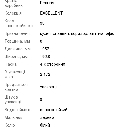
Країна
Бельгія
виробник
Колекція
EXCELLENT
Клас
33
зносостійкості
Призначення
кухня
,
спальня
,
коридор
,
дитяча
,
офіс
Товщина, мм
8
Довжина, мм
1257
Ширина, мм
192.0
Фаска
4-х стороння
В упаковці
2.172
м.кв.
Продається
упаковці
кратно
Штук в
9
упаковці
Водостійкість
вологостійкий
Малюнок
дерево
Колір
білий