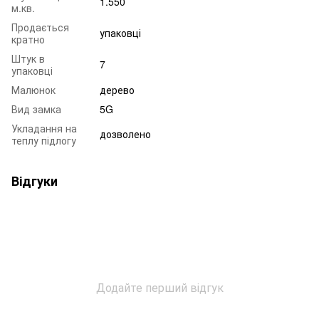
1.550
м.кв.
Продається
упаковці
кратно
Штук в
7
упаковці
Малюнок
дерево
Вид замка
5G
Укладання на
дозволено
теплу підлогу
Відгуки
Додайте перший відгук