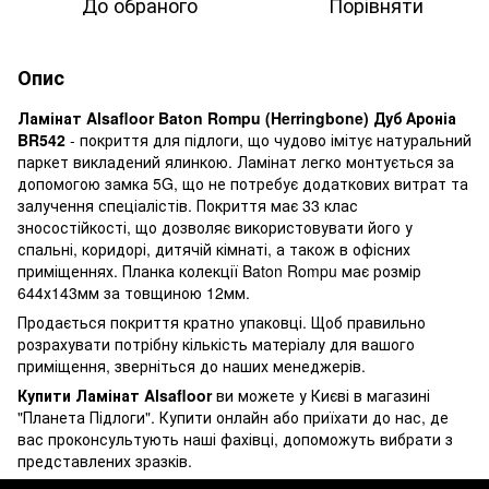
До обраного
Порівняти
Опис
Ламінат Alsafloor Baton Rompu (Herringbone) Дуб Ароніа
BR542
- покриття для підлоги, що чудово імітує натуральний
паркет викладений ялинкою. Ламінат легко монтується за
допомогою замка 5G, що не потребує додаткових витрат та
залучення спеціалістів. Покриття має 33 клас
зносостійкості, що дозволяє використовувати його у
спальні, коридорі, дитячій кімнаті, а також в офісних
приміщеннях. Планка колекції Baton Rompu має розмір
644х143мм за товщиною 12мм.
Продається покриття кратно упаковці. Щоб правильно
розрахувати потрібну кількість матеріалу для вашого
приміщення, зверніться до наших менеджерів.
Купити Ламінат Alsafloor
ви можете у Києві в магазині
"Планета Підлоги". Купити онлайн або приїхати до нас, де
вас проконсультують наші фахівці, допоможуть вибрати з
представлених зразків.