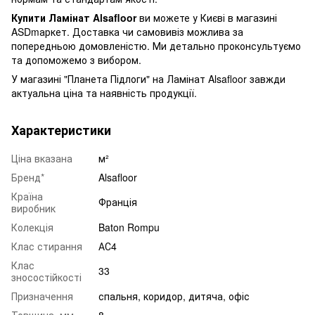
Купити Ламінат Alsafloor
ви можете у Києві в магазині
ASDmаркет. Доставка чи самовивіз можлива за
попередньою домовленістю. Ми детально проконсультуємо
та допоможемо з вибором.
У магазині "Планета Підлоги" на Ламінат Alsafloor завжди
актуальна ціна та наявність продукції.
Характеристики
Ціна вказана
м²
Бренд*
Alsafloor
Країна
Франція
виробник
Колекція
Baton Rompu
Клас стирання
АС4
Клас
33
зносостійкості
Призначення
спальня
,
коридор
,
дитяча
,
офіс
Товщина, мм
8