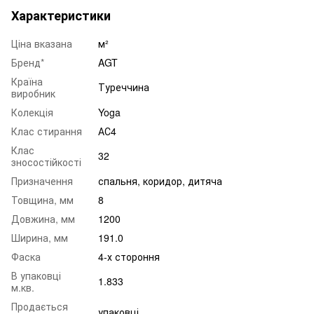
Характеристики
Ціна вказана
м²
Бренд*
AGT
Країна
Туреччина
виробник
Колекція
Yoga
Клас стирання
АС4
Клас
32
зносостійкості
Призначення
спальня
,
коридор
,
дитяча
Товщина, мм
8
Довжина, мм
1200
Ширина, мм
191.0
Фаска
4-х стороння
В упаковці
1.833
м.кв.
Продається
упаковці