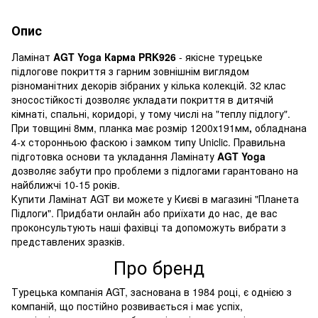
Опис
Ламінат
AGT Yoga Карма PRK926
- якісне турецьке
підлогове покриття з гарним зовнішнім виглядом
різноманітних декорів зібраних у кілька колекцій. 32 клас
зносостійкості дозволяє укладати покриття в дитячій
кімнаті, спальні, коридорі, у тому числі на "теплу підлогу".
При товщині 8мм, планка має розмір 1200х191мм
,
обладнана
4-х сторонньою фаскою і замком типу Uniclic. Правильна
підготовка основи та укладання Ламінату
AGT Yoga
дозволяє забути про проблеми з підлогами гарантовано на
найближчі 10-15 років.
Купити Ламінат AGT ви можете у Києві в магазині "Планета
Підлоги". Придбати онлайн або приїхати до нас, де вас
проконсультують наші фахівці та допоможуть вибрати з
представлених зразків.
Про бренд
Турецька компанія AGT, заснована в 1984 році, є однією з
компаній, що постійно розвивається і має успіх,