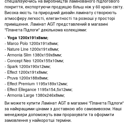
спеціалізуючись на виробництві ламінованого підлогового
покриття, експортуючи продукцію більш ніж у 60 країн світу.
Висока якість та природний дизайн ламінату створюють
атмосферу легкості, елегантності та розкоші у просторі
приміщення. Ламінат AGT представлений в магазині
"Планета Підлоги" декількома колекціями:
-
Yoga 1200х191х8мм;
- Marco Polo 1200х191х8мм;
- Nature Line 1200х191х8мм;
- Armonia Slim 1380х159х8мм;
- Concept Neo 1200х155х10мм;
- Spark 1200х190х12мм;
- Effect 1200х191х8мм;
- Pruva 1200х188х8мм;
- Effect Premium 1195х189х12мм;
- Effect Ellegance 1195х154,5х12мм;
- Armonia Large 1380х246х8мм;
Ви можете купити Ламінат AGT в магазині "Планета Підлоги"
за найкращими цінами з доставкою або самовивозом. Наші
менеджери допоможуть вам прорахувати та оформити
замовлення у найкоротші терміни.