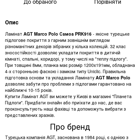
До обраного
Порівняти
Опис
Ламінат
AGT Marco Polo Самоа PRK916
- якісне турецьке
підлогове покриття з гарним зовнішнім виглядом
різноманітних декорів зібраних у кілька колекцій. 32 клас
зносостійкості дозволяє укладати покриття в дитячій
кімнаті, спальні, коридорі, у тому числі на "теплу підлогу".
При товщині 8мм, планка має розмір 1200х191мм
,
обладнана
4-х сторонньою фаскою і замком типу Uniclic. Правильна
підготовка основи та укладання Ламінату
AGT Marco Polo
дозволяє забути про проблеми з підлогами гарантовано на
найближчі 10-15 років.
Купити Ламінат AGT ви можете у Києві в магазині "Планета
Підлоги". Придбати онлайн або приїхати до нас, де вас
проконсультують наші фахівці та допоможуть вибрати з
представлених зразків.
Про бренд
Турецька компанія AGT, заснована в 1984 році, є однією з