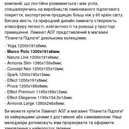
компаній, що постійно розвивається і має успіх,
спеціалізуючись на виробництві ламінованого підлогового
покриття, експортуючи продукцію більш ніж у 60 країн світу.
Висока якість та природний дизайн ламінату створюють
атмосферу легкості, елегантності та розкоші у просторі
приміщення. Ламінат AGT представлений в магазині
"Планета Підлоги" декількома колекціями:
- Yoga 1200х191х8мм;
-
Marco Polo 1200х191х8мм
;
- Nature Line 1200х191х8мм;
- Armonia Slim 1380х159х8мм;
- Concept Neo 1200х155х10мм;
- Spark 1200х190х12мм;
- Effect 1200х191х8мм;
- Pruva 1200х188х8мм;
- Effect Premium 1195х189х12мм;
- Effect Ellegance 1195х154,5х12мм;
- Armonia Large 1380х246х8мм;
Ви можете купити Ламінат AGT в магазині "Планета Підлоги"
за найкращими цінами з доставкою або самовивозом. Наші
менеджери допоможуть вам прорахувати та оформити
замовлення у найкоротші терміни.