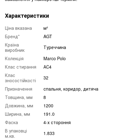
Характеристики
Ціна вказана
м²
Бренд*
AGT
Країна
Туреччина
виробник
Колекція
Marco Polo
Клас стирання
АС4
Клас
32
зносостійкості
Призначення
спальня
,
коридор
,
дитяча
Товщина, мм
8
Довжина, мм
1200
Ширина, мм
191.0
Фаска
4-х стороння
В упаковці
1.833
м.кв.