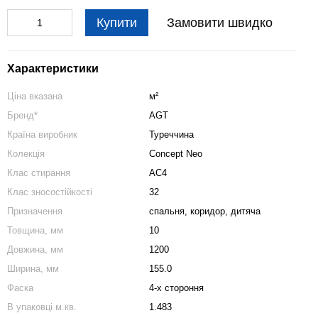
Купити
Замовити швидко
Характеристики
Ціна вказана
м²
Бренд*
AGT
Країна виробник
Туреччина
Колекція
Concept Neo
Клас стирання
АС4
Клас зносостійкості
32
Призначення
спальня
,
коридор
,
дитяча
Товщина, мм
10
Довжина, мм
1200
Ширина, мм
155.0
Фаска
4-х стороння
В упаковці м.кв.
1.483