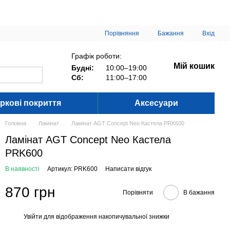
Порівняння
Бажання
Вхід
Графік роботи:
Мій кошик
Будні:
10:00–19:00
Сб:
11:00–17:00
ркові покриття
Аксесуари
Головна
Ламінат
Ламінат AGT Concept Neo Кастела PRK600
Ламінат AGT Concept Neo Кастела
PRK600
В наявності
Артикул: PRK600
Написати відгук
870 грн
Порівняти
В бажання
Увійти
для відображення накопичувальної знижки
%