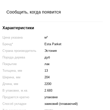
Сообщить, когда появится
Характеристики
Цена указана
м²
Бренд*
Esta Parket
Страна производитель
Эстония
Порода дерева
дуб
Покрытие
лак
Толщина, мм
13
Ширина, мм
204
Длина, мм
2200
В упаковке, м.кв.
2.693
Продается кратно
упаковке
Способ укладки
замковий (плаваючий)