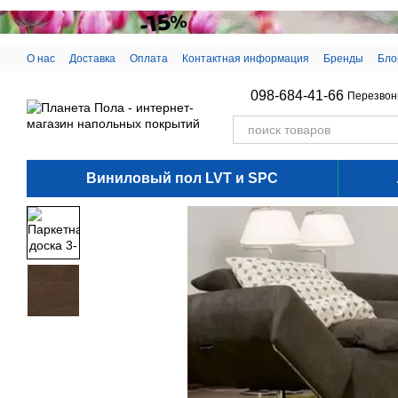
Перейти к основному контенту
О нас
Доставка
Оплата
Контактная информация
Бренды
Бло
098-684-41-66
Перезвон
Виниловый пол LVT и SPC