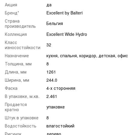
Акция
да
Бренд*
Excellent by Balteri
Страна
Бельгия
производитель
Коллекция
Excellent Wide Hydro
Класс
32
износостойкости
Назначение
кухня
,
спальня
,
коридор
,
детская
,
офис
Толщина, мм
8
Длина, мм
1261
Ширина, мм
244.0
Фаска
4-х сторонняя
В упаковке, м.кв.
2.461
Продается
упаковке
кратно
Штук в упаковке
8
Водостойкость
влагостойкий
Рисунок
дерево